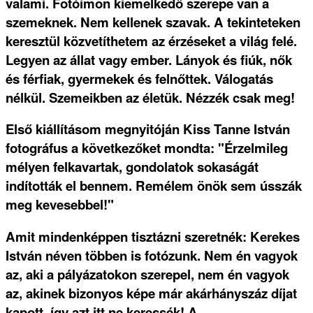
valami. Fotóimon kiemelkedő szerepe van a
szemeknek. Nem kellenek szavak. A tekinteteken
keresztül közvetíthetem az érzéseket a világ felé.
Legyen az állat vagy ember. Lányok és fiúk, nők
és férfiak, gyermekek és felnőttek. Válogatás
nélkül. Szemeikben az életük. Nézzék csak meg!
Első kiállításom megnyitóján Kiss Tanne István
fotográfus a következőket mondta: "Érzelmileg
mélyen felkavartak, gondolatok sokaságát
indították el bennem. Remélem önök sem ússzák
meg kevesebbel!"
Amit mindenképpen tisztázni szeretnék: Kerekes
István néven többen is fotózunk. Nem én vagyok
az, aki a pályázatokon szerepel, nem én vagyok
az, akinek bizonyos képe már akárhányszáz díjat
kapott, így azt itt ne keressék! A