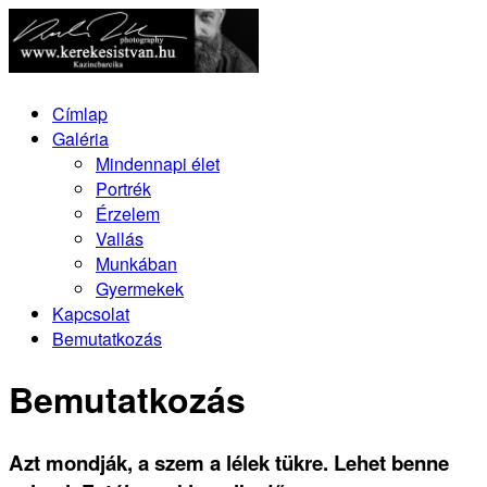
Címlap
Galéria
Mindennapi élet
Portrék
Érzelem
Vallás
Munkában
Gyermekek
Kapcsolat
Bemutatkozás
Bemutatkozás
Azt mondják, a szem a lélek tükre. Lehet benne