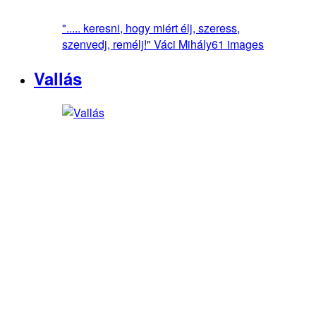
"..... keresni, hogy miért élj, szeress,
szenvedj, remélj!" Váci Mihály
61 images
Vallás