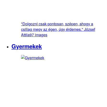
"Dolgozni csak pontosan, szépen, ahogy a
csillag megy az égen, úgy érdemes." József
Attila
97 images
Gyermekek