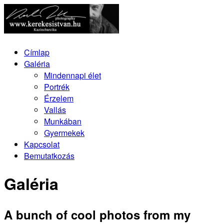
Címlap
Galéria
Mindennapi élet
Portrék
Érzelem
Vallás
Munkában
Gyermekek
Kapcsolat
Bemutatkozás
Galéria
A bunch of cool photos from my