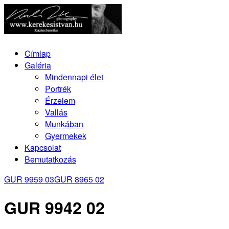
Címlap
Galéria
Mindennapi élet
Portrék
Érzelem
Vallás
Munkában
Gyermekek
Kapcsolat
Bemutatkozás
GUR 9959 03
GUR 8965 02
GUR 9942 02