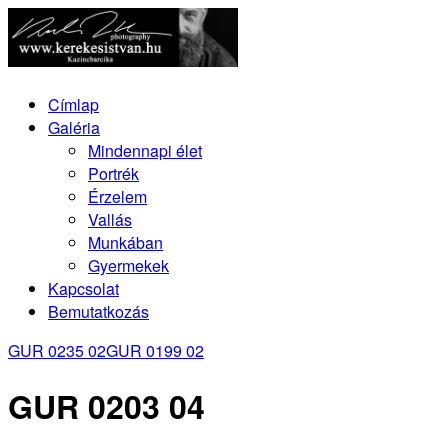
Címlap
Galéria
Mindennapi élet
Portrék
Érzelem
Vallás
Munkában
Gyermekek
Kapcsolat
Bemutatkozás
GUR 0235 02
GUR 0199 02
GUR 0203 04