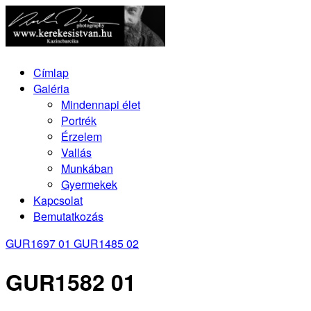
Címlap
Galéria
Mindennapi élet
Portrék
Érzelem
Vallás
Munkában
Gyermekek
Kapcsolat
Bemutatkozás
GUR1697 01
GUR1485 02
GUR1582 01