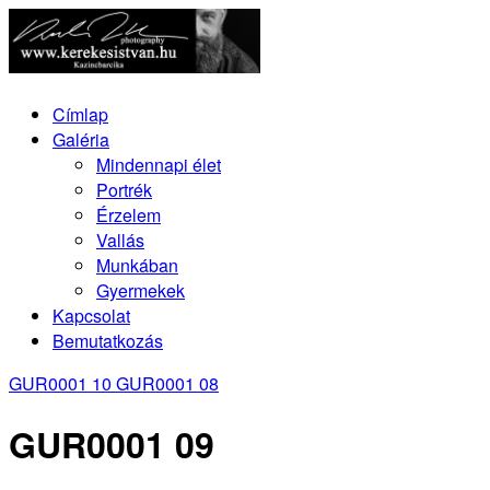
Címlap
Galéria
Mindennapi élet
Portrék
Érzelem
Vallás
Munkában
Gyermekek
Kapcsolat
Bemutatkozás
GUR0001 10
GUR0001 08
GUR0001 09