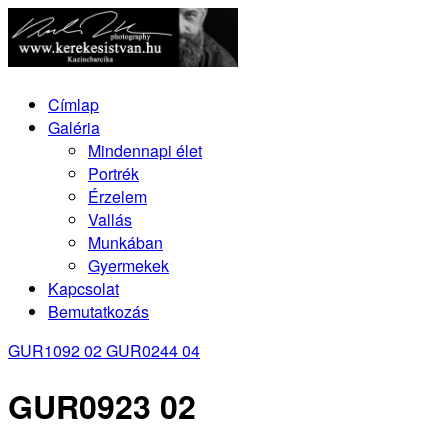
Címlap
Galéria
Mindennapi élet
Portrék
Érzelem
Vallás
Munkában
Gyermekek
Kapcsolat
Bemutatkozás
GUR1092 02
GUR0244 04
GUR0923 02