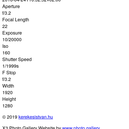
Aperture
f/3.2
Focal Length
22
Exposure
10/20000
Iso
160
Shutter Speed
1/1999s
F Stop
f/3.2
Width
1920
Height
1280
© 2019
kerekesistvan.hu
X3 Photo Gallery Website by
www.photo.gallery