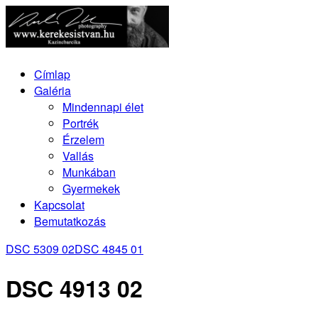
Címlap
Galéria
Mindennapi élet
Portrék
Érzelem
Vallás
Munkában
Gyermekek
Kapcsolat
Bemutatkozás
DSC 5309 02
DSC 4845 01
DSC 4913 02