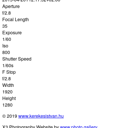
Aperture
f/2.8
Focal Length
35
Exposure
1/60
Iso
800
Shutter Speed
1/60s
F Stop
f/2.8
Width
1920
Height
1280
© 2019
www.kerekesistvan.hu
X3 Photography Website by
www.photo.gallery