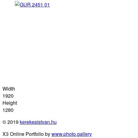
Width
1920
Height
1280
© 2019
kerekesistvan.hu
X3 Online Portfolio by
www.photo.gallery