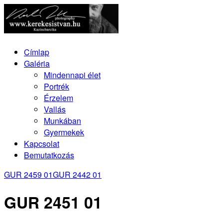
Címlap
Galéria
Mindennapi élet
Portrék
Érzelem
Vallás
Munkában
Gyermekek
Kapcsolat
Bemutatkozás
GUR 2459 01
GUR 2442 01
GUR 2451 01