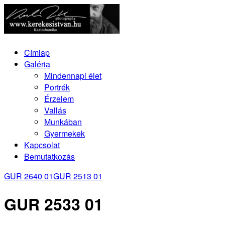
Címlap
Galéria
Mindennapi élet
Portrék
Érzelem
Vallás
Munkában
Gyermekek
Kapcsolat
Bemutatkozás
GUR 2640 01
GUR 2513 01
GUR 2533 01