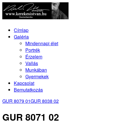
Címlap
Galéria
Mindennapi élet
Portrék
Érzelem
Vallás
Munkában
Gyermekek
Kapcsolat
Bemutatkozás
GUR 8079 01
GUR 8038 02
GUR 8071 02