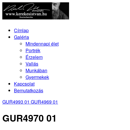
Címlap
Galéria
Mindennapi élet
Portrék
Érzelem
Vallás
Munkában
Gyermekek
Kapcsolat
Bemutatkozás
GUR4993 01
GUR4969 01
GUR4970 01