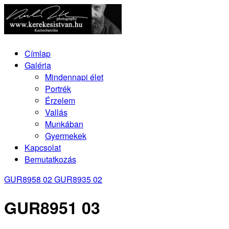
Címlap
Galéria
Mindennapi élet
Portrék
Érzelem
Vallás
Munkában
Gyermekek
Kapcsolat
Bemutatkozás
GUR8958 02
GUR8935 02
GUR8951 03