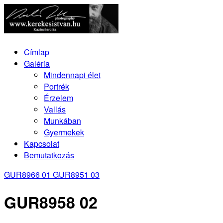
Címlap
Galéria
Mindennapi élet
Portrék
Érzelem
Vallás
Munkában
Gyermekek
Kapcsolat
Bemutatkozás
GUR8966 01
GUR8951 03
GUR8958 02